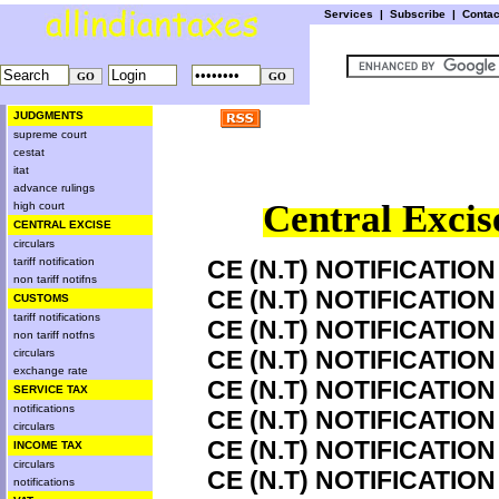
Services
|
Subscribe
|
Conta
JUDGMENTS
supreme court
cestat
itat
advance rulings
Central Excis
high court
CENTRAL EXCISE
circulars
tariff notification
CE (N.T) NOTIFICATION
non tariff notifns
CE (N.T) NOTIFICATION
CUSTOMS
tariff notifications
CE (N.T) NOTIFICATION
non tariff notfns
CE (N.T) NOTIFICATION
circulars
exchange rate
CE (N.T) NOTIFICATION
SERVICE TAX
notifications
CE (N.T) NOTIFICATION
circulars
CE (N.T) NOTIFICATION
INCOME TAX
circulars
CE (N.T) NOTIFICATION
notifications